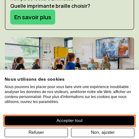
Quelle imprimante braille choisir?
En savoir plus
Nous utilisons des cookies
Nous pouvons les placer pour vous faire vivre une expérience inoubliable :
analyser les données de nos visiteurs, améliorer notre site Web, afficher un
contenu personnalisé. Pour plus d'informations sur les cookies que nous
utilisons, ouvrez les paramètres.
Ecole
Temps de lecture 4 minutes
Accepter tout
L'aménagement idéal d'une classe pour élèves
Refuser
Non, ajuster
malvoyants et aveugles