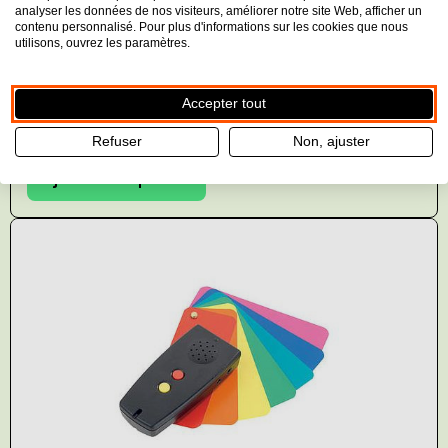
CARETEC ColorStar Détecteur de couleurs
analyser les données de nos visiteurs, améliorer notre site Web, afficher un
contenu personnalisé. Pour plus d'informations sur les cookies que nous
et de lumière en Français
utilisons, ouvrez les paramètres.
Détecteur de lumière et de couleurs parlant étendu
Prix:
Accepter tout
€630,00
TVA incluse
Refuser
Non, ajuster
Ajouter au panier