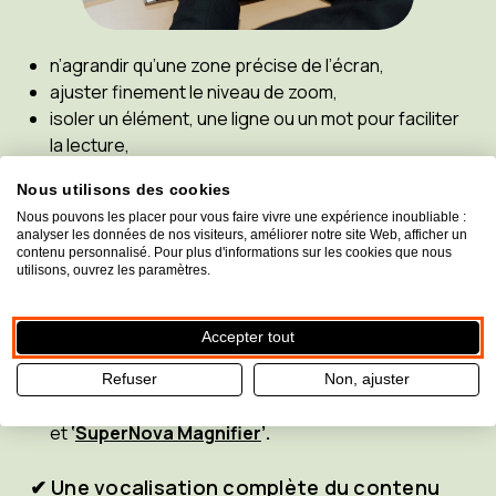
n’agrandir qu’une zone précise de l’écran,
ajuster finement le niveau de zoom,
isoler un élément, une ligne ou un mot pour faciliter
la lecture,
modifier les contrastes, les couleurs ou la
Nous utilisons des cookies
luminosité selon les préférences visuelles de
Nous pouvons les placer pour vous faire vivre une expérience inoubliable :
l’utilisateur.
analyser les données de nos visiteurs, améliorer notre site Web, afficher un
enregistrer vos préférences de visualisation
contenu personnalisé. Pour plus d'informations sur les cookies que nous
utilisons, ouvrez les paramètres.
La navigation devient plus fluide, plus naturelle et
Accepter tout
bien moins fatigante.
Refuser
Non, ajuster
Pour cela chosissez entre
‘
ZoomText Magnifier
’
et
‘
SuperNova Magnifier
’.
✔ Une vocalisation complète du contenu