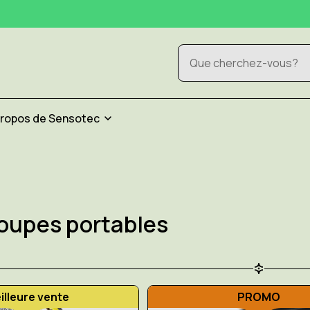
Rechercher
propos de Sensotec
oupes portables
illeure vente
PROMO