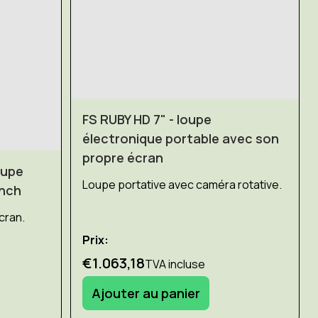
FS RUBY HD 7" - loupe
électronique portable avec son
propre écran
oupe
Loupe portative avec caméra rotative.
inch
cran.
Prix:
€1.063,18
TVA incluse
Ajouter au panier