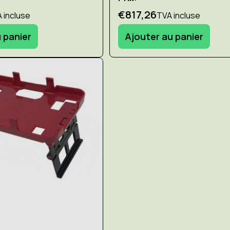
€817,26
 incluse
TVA incluse
 panier
Ajouter au panier