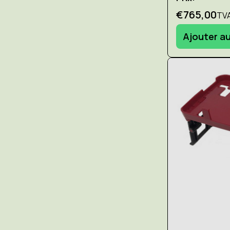
€765,00
TVA
Ajouter au