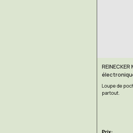
REINECKER 
électroniqu
Loupe de poch
partout.
Prix: