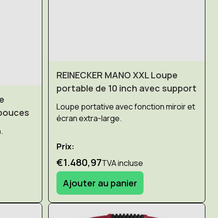
REINECKER MANO XXL Loupe
portable de 10 inch avec support
e
Loupe portative avec fonction miroir et
 pouces
écran extra-large.
.
Prix:
€1.480,97
TVA incluse
Ajouter au panier