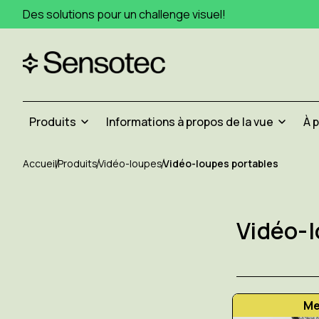
Des solutions pour un challenge visuel!
Produits
Informations à propos de la vue
À 
Accueil
Produits
Vidéo-loupes
Vidéo-loupes portables
Vidéo-l
Me