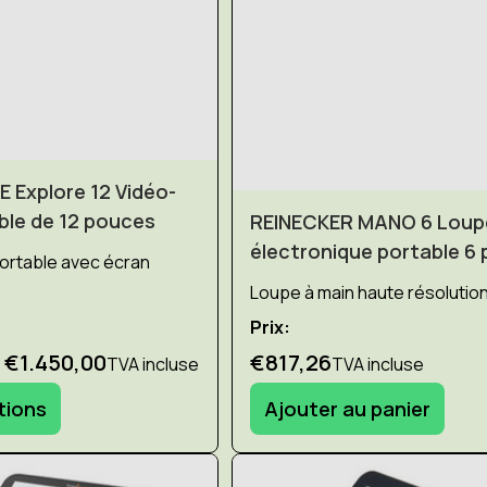
Explore 12 Vidéo-
ble de 12 pouces
REINECKER MANO 6 Loup
électronique portable 6
ortable avec écran
Loupe à main haute résolution
Prix:
- €1.450,00
€817,26
TVA incluse
TVA incluse
ptions
Ajouter au panier