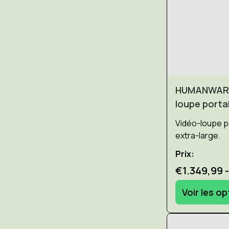
HUMANWARE 
loupe porta
Vidéo-loupe p
extra-large.
Prix:
€1.349,99 
Voir les o