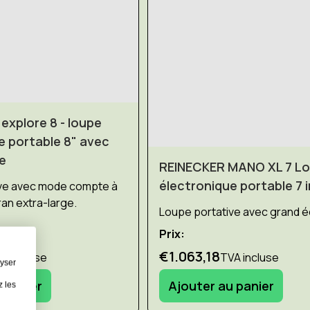
xplore 8 - loupe
e portable 8" avec
e
REINECKER MANO XL 7 L
électronique portable 7 
ive avec mode compte à
an extra-large.
Loupe portative avec grand é
Prix:
€1.063,18
A incluse
TVA incluse
lyser
 panier
Ajouter au panier
z les