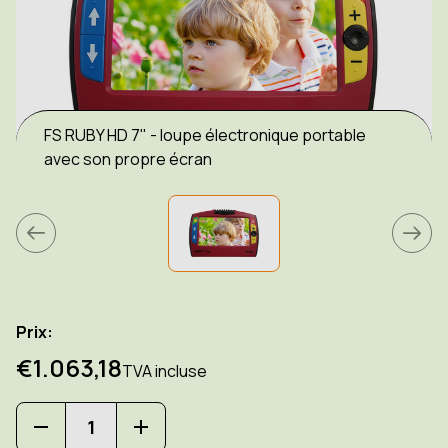
FS RUBY HD 7" - loupe électronique portable
avec son propre écran
Prix:
€1.063,18
TVA incluse
Diminuer
Augmenter