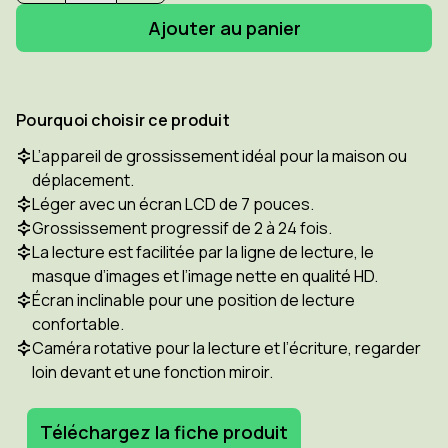
la
la
quantité
quantité
pour
pour
FS
FS
RUBY
RUBY
HD
HD
7"
7"
Pourquoi choisir ce produit
-
-
loupe
loupe
L’appareil de grossissement idéal pour la maison ou
électronique
électronique
déplacement.
portable
portable
avec
avec
Léger avec un écran LCD de 7 pouces.
son
son
Grossissement progressif de 2 à 24 fois.
propre
propre
La lecture est facilitée par la ligne de lecture, le
écran
écran
masque d’images et l’image nette en qualité HD.
Écran inclinable pour une position de lecture
confortable.
Caméra rotative pour la lecture et l’écriture, regarder
loin devant et une fonction miroir.
Téléchargez la fiche produit