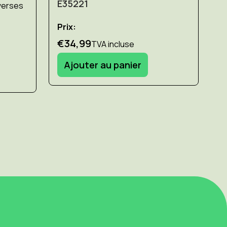
E35221
iverses
Prix:
€34,99
TVA incluse
Ajouter au panier