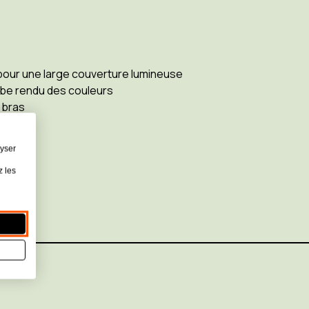
 pour une large couverture lumineuse
be rendu des couleurs
 bras
52107)
lyser
z les