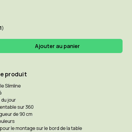
1
)
enter
ité
GHT
ce produit
8
ne
e Slimline
é
 du jour
ientable sur 360
ngueur de 90 cm
é.
ouleurs
n
pour le montage sur le bord de la table