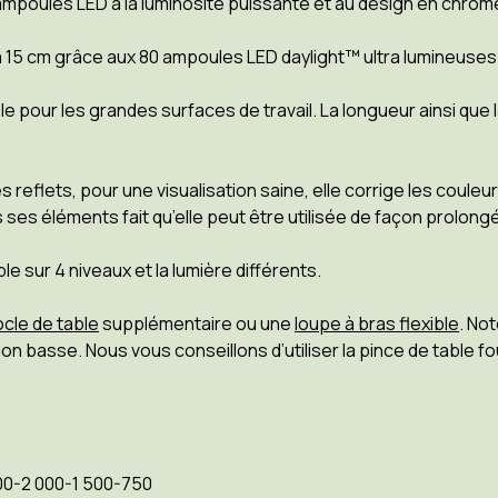
ampoules LED à la luminosité puissante et au design en chrom
à 15 cm grâce aux 80 ampoules LED daylight™ ultra lumineuses
le pour les grandes surfaces de travail. La longueur ainsi que 
reflets, pour une visualisation saine, elle corrige les couleu
 ses éléments fait qu’elle peut être utilisée de façon prolong
 sur 4 niveaux et la lumière différents.
cle de table
supplémentaire ou une
loupe à bras flexible
. No
basse. Nous vous conseillons d’utiliser la pince de table fourni
000-2 000-1 500-750