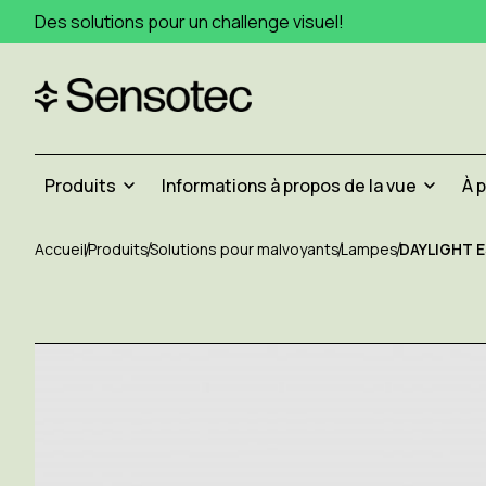
Des solutions pour un challenge visuel!
Produits
Informations à propos de la vue
À 
Accueil
Produits
Solutions pour malvoyants
Lampes
DAYLIGHT E3