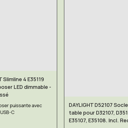
 Slimline 4 E35119
poser LED dimmable -
ossé
DAYLIGHT D52107 Socle
oser puissante avec
 USB-C
table pour D32107, D351
E35107, E35108. Incl. Re