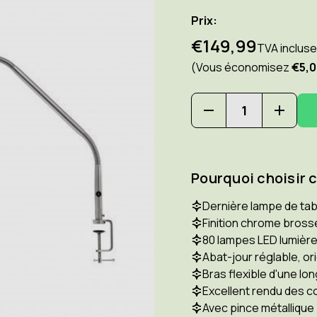
Prix:
€149,99
TVA incluse
(Vous économisez
€5,0
Diminuer
Augm
la
la
quantité
quant
pour
pour
DAYLIGHT
DAYLI
Pourquoi choisir 
E35108
E3510
slimline
slimli
3
3
Dernière lampe de tabl
LED
LED
Finition chrome bross
lampe
lampe
80 lampes LED lumière
de
de
table,
table,
Abat-jour réglable, or
acier
acier
Bras flexible d'une lo
brossé.
bross
Excellent rendu des c
Option
Optio
:
:
Avec pince métallique 