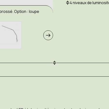
loupe
loupe
4 niveaux de luminosit
brossé. Option : loupe