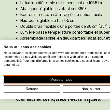
La luminosité totale en Lumens est de 1065 lm
Abat-jour réglable, pivotant sur 360°
Bouton marche/arrêt intégré, utilisation facile
Hauteur réglable de 15 à 65 cm
Double bras flexible d’une portée de 90 cm (35″)
Lumière basse température confortable et super
Assemblage rapide, en deux parties : abat-jour et
Fournie avec une pince métallique
Nous utilisons des cookies
Socle de table
Slimline disponible séparément (D
Nous pouvons les placer pour vous faire vivre une expérience inoubliable : ana
température de couleur: 6000°Kelvin
les données de nos visiteurs, améliorer notre site Web, afficher un contenu
personnalisé. Pour plus d'informations sur les cookies que nous utilisons, ouvre
Lumens: 1065 lm
paramètres.
Accepter tout
Refuser
Non, ajuster
Caractéristiques techniques