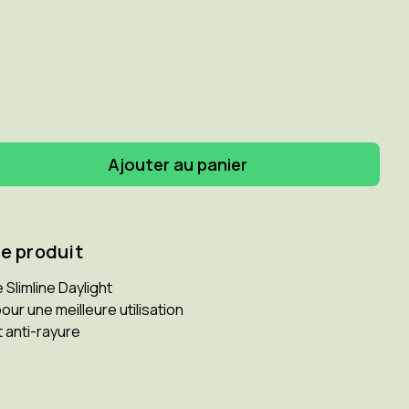
enter
ité
GHT
ce produit
7
 Slimline Daylight
our une meilleure utilisation
 anti-rayure
7,
7,
7,
8.