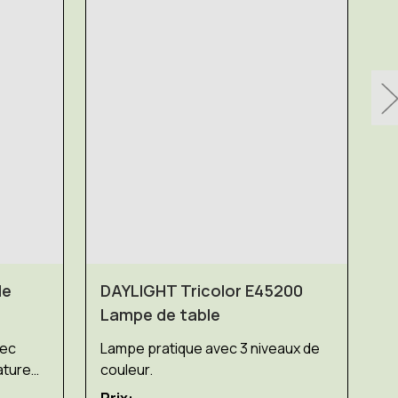
de
DAYLIGHT Tricolor E45200
Lampe de table
vec
Lampe pratique avec 3 niveaux de
D
ature
couleur.
L
Prix: