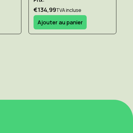
a
€134,99
TVA incluse
Pr
Ajouter au panier
€