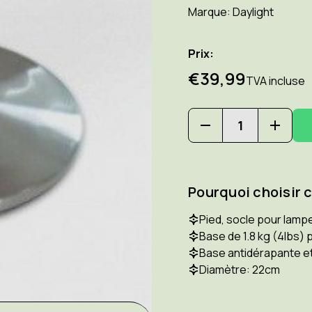
Marque:
Daylight
Prix:
€39,99
TVA incluse
Diminuer
Augm
la
la
quantité
quant
pour
pour
DAYLIGHT
DAYLI
Pourquoi choisir 
D52107
D5210
Socle
Socle
de
de
Pied, socle pour lampe
table
table
Base de 1.8 kg (4lbs) p
pour
pour
Base antidérapante et
D32107,
D3210
D35127,
D3512
Diamètre: 22cm
E35107,
E3510
E35108.
E3510
Incl.
Incl.