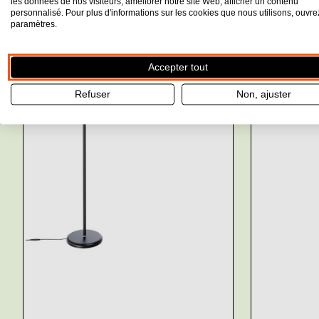
les données de nos visiteurs, améliorer notre site Web, afficher un contenu
personnalisé. Pour plus d'informations sur les cookies que nous utilisons, ouvre
Produits liés à cet article
paramètres.
Accepter tout
Refuser
Non, ajuster