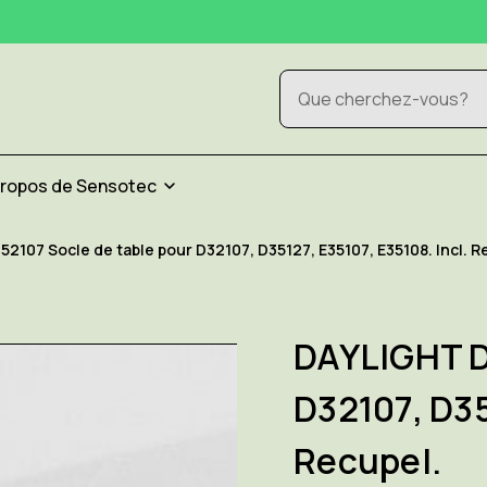
Rechercher
propos de Sensotec
2107 Socle de table pour D32107, D35127, E35107, E35108. Incl. R
DAYLIGHT D
D32107, D35
Recupel.