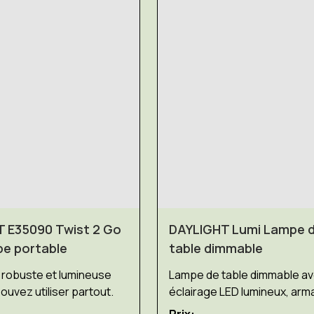
 E35090 Twist 2 Go
DAYLIGHT Lumi Lampe 
e portable
table dimmable
 robuste et lumineuse
Lampe de table dimmable a
ouvez utiliser partout.
éclairage LED lumineux, arm
en acier inoxydable mat
Prix: