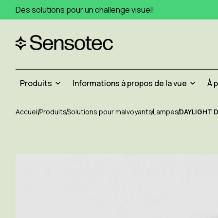
Des solutions pour un challenge visuel!
Produits
Informations à propos de la vue
À 
Accueil
Produits
Solutions pour malvoyants
Lampes
DAYLIGHT D5