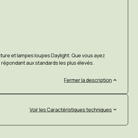
cture et lampes loupes Daylight. Que vous ayez
n répo
nd
ant
aux
standards
les
pl
us
élevés.
Fermer la description
Caractéristiques techniques