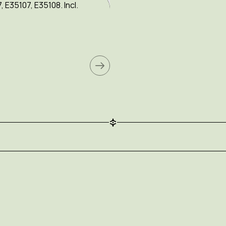
Recupel.
Recup
E35107, E35108. Incl.