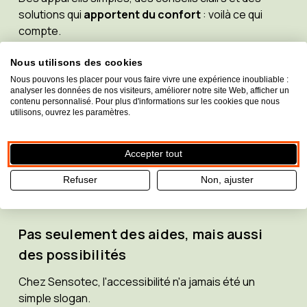
solutions qui
apportent du confort
: voilà ce qui
compte.
Nos conseillers en vision prennent tout le temps
Nous utilisons des cookies
nécessaire pour discuter des besoins des
Nous pouvons les placer pour vous faire vivre une expérience inoubliable :
analyser les données de nos visiteurs, améliorer notre site Web, afficher un
malvoyants. Nous offrons à chacun la possibilité
contenu personnalisé. Pour plus d'informations sur les cookies que nous
d'essayer les appareils et de se familiariser avec eux.
utilisons, ouvrez les paramètres.
Nous garantissons ainsi que nos clients
fassent le
bon choix
.
Accepter tout
Refuser
Non, ajuster
Nos solutions pour les malvoyants
Pas seulement des aides, mais aussi
des possibilités
Chez Sensotec, l'accessibilité n'a jamais été un
simple slogan.