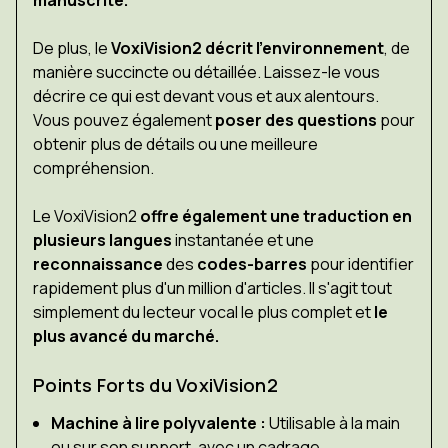
manuscrite.
De plus, le
VoxiVision2 décrit l'environnement
, de
manière succincte ou détaillée. Laissez-le vous
décrire ce qui est devant vous et aux alentours.
Vous pouvez également
poser des questions
pour
obtenir plus de détails ou une meilleure
compréhension.
Le VoxiVision2
offre également une traduction en
plusieurs langues
instantanée et une
reconnaissance
des
codes-barres
pour identifier
rapidement plus d'un million d'articles. Il s'agit tout
simplement du lecteur vocal le plus complet et
le
plus avancé du marché.
Points Forts du VoxiVision2
Machine à lire polyvalente :
Utilisable à la main
ou sur son support, avec un cadrage