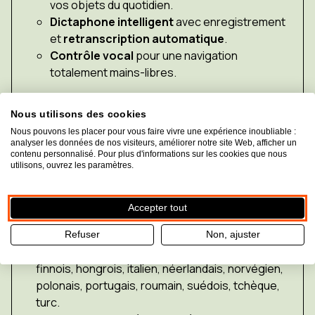
vos objets du quotidien.
Dictaphone intelligent
avec enregistrement
et
retranscription automatique
.
Contrôle vocal
pour une navigation
totalement mains-libres.
Nouveautés 2025
Nous utilisons des cookies
Nous continuons d'améliorer votre expérience avec
Nous pouvons les placer pour vous faire vivre une expérience inoubliable :
analyser les données de nos visiteurs, améliorer notre site Web, afficher un
:
contenu personnalisé. Pour plus d'informations sur les cookies que nous
utilisons, ouvrez les paramètres.
La voix NUANCE encore plus naturelle.
Accepter tout
Dictionnaire intégré.
Nouvelles langues locales disponibles :
Refuser
Non, ajuster
Français, allemand, anglais, danois, espagnol,
finnois, hongrois, italien, néerlandais, norvégien,
polonais, portugais, roumain, suédois, tchèque,
turc.