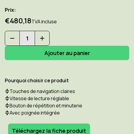
Prix:
€480,18
TVA incluse
Diminuer
Augmenter
la
la
quantité
quantité
pour
pour
HUMANWARE
HUMANWARE
Victor
Victor
Reader
Reader
Stratus
Stratus
Pourquoi choisir ce produit
4H
4H
-
-
Touches de navigation claires
Lecteur
Lecteur
Vitesse de lecture réglable
Daisy
Daisy
portable
portable
Bouton de répétition et minuterie
Avec poignée intégrée
Téléchargez la fiche produit