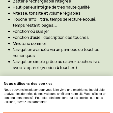
Batterie rechargeable intégrée
Haut-parleur intégré de tres haute qualité
Vitesse, tonalité et volume réglables
Touche “Info” : titre, temps de lecture écoulé,
temps restant, pages,…
Fonction”où suis je”
Fonction d’aide : description des touches
Minuterie sommeil
Navigation avancée via un panneau de touches
numériques
Navigation simple grâce au cache-touches livré
avec l’appareil (version 4 touches)
Versions
Nous utilisons des cookies
Stratus M : lit les CD et DVD et les fichiers des SD
Nous pouvons les placer pour vous faire vivre une expérience inoubliable :
analyser les données de nos visiteurs, améliorer notre site Web, afficher un
et USB; synthèse vocale pour la lecture de
contenu personnalisé. Pour plus d'informations sur les cookies que nous
documents intégrée
utilisons, ouvrez les paramètres.
Stratus H : lit les CD, DVD, carte SD, USB et