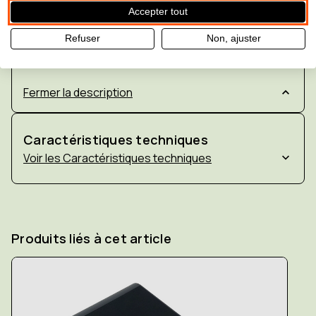
télécharge des livres à partir de votre
Accepter tout
bibliothèque en ligne
4 touches : navigation simple
Refuser
Non, ajuster
12 touches : navigation avancée
Fermer la description
Caractéristiques techniques
Caractéristiques techniques
Produits liés à cet article