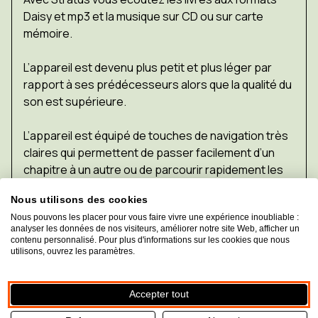
Daisy et mp3 et la musique sur CD ou sur carte
mémoire.
L’appareil est devenu plus petit et plus léger par
rapport à ses prédécesseurs alors que la qualité du
son est supérieure.
L’appareil est équipé de touches de navigation très
claires qui permettent de passer facilement d’un
chapitre à un autre ou de parcourir rapidement les
paragraphes, les pages ou les plages de musique.
Nous utilisons des cookies
Nous pouvons les placer pour vous faire vivre une expérience inoubliable :
Le Stratus
lit des fichiers sur CD, carte SD et USB et
analyser les données de nos visiteurs, améliorer notre site Web, afficher un
télécharge également des livres à partir de votre
contenu personnalisé. Pour plus d'informations sur les cookies que nous
utilisons, ouvrez les paramètres.
bibliothèque en ligne.
Cet appareil est disponible avec un clavier de 4 ou
Accepter tout
12 touches, en fonction des options de navigation