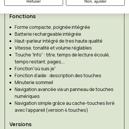
que vous souhaitez avoir à portée de main.
Refuser
Non, ajuster
Fonctions
Forme compacte, poignée intégrée
Batterie rechargeable intégrée
Haut-parleur intégré de tres haute qualité
Vitesse, tonalité et volume réglables
Touche “Info” : titre, temps de lecture écoulé,
temps restant, pages,…
Fonction”où suis je”
Fonction d’aide : description des touches
Minuterie sommeil
Navigation avancée via un panneau de touches
numériques
Navigation simple grâce au cache-touches livré
avec l’appareil (version 4 touches)
Versions