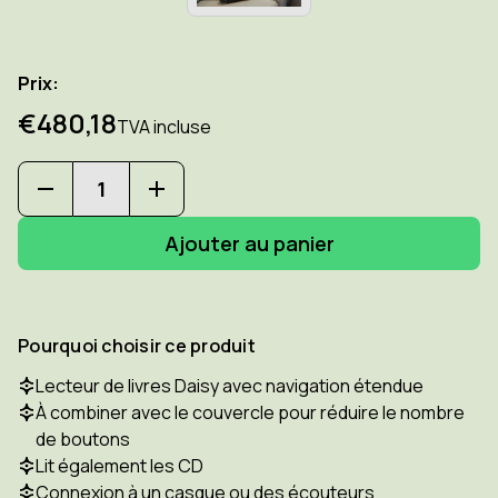
Prix:
€480,18
TVA incluse
Diminuer
Augmenter
la
la
quantité
quantité
pour
pour
HUMANWARE
HUMANWARE
Victor
Victor
Reader
Reader
Stratus
Stratus
Pourquoi choisir ce produit
12H
12H
-
-
Lecteur de livres Daisy avec navigation étendue
Lecteur
Lecteur
À combiner avec le couvercle pour réduire le nombre
Daisy
Daisy
portable
portable
de boutons
Lit également les CD
Connexion à un casque ou des écouteurs