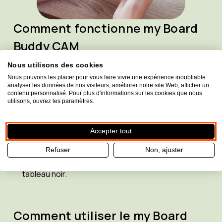
Comment fonctionne my Board
Buddy CAM
La
caméra
est fixée au banc de l'élève et peut être
Nous utilisons des cookies
commandée à l'aide d'une
simple commande.
L'élève
Nous pouvons les placer pour vous faire vivre une expérience inoubliable :
analyser les données de nos visiteurs, améliorer notre site Web, afficher un
peut :
contenu personnalisé. Pour plus d'informations sur les cookies que nous
utilisons, ouvrez les paramètres.
Agrandir l'image
pour mieux voir les détails.
Ajuster le contraste et les couleurs
en fonction
Accepter tout
de ses préférences visuelles personnelles.
Enregistrer ses
positions préférées
pour passer
Refuser
Non, ajuster
rapidement, par exemple, du professeur au
tableau noir.
Comment utiliser le my Board