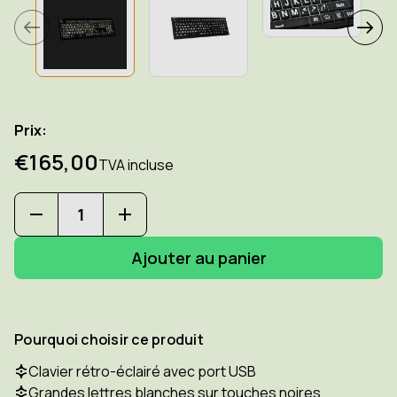
Prix:
€165,00
TVA incluse
Diminuer
Augmenter
la
la
quantité
quantité
pour
pour
LOGICKEYBOARD
LOGICKEYBOARD
Astra
Astra
PC
PC
2
2
Pourquoi choisir ce produit
Clavier
Clavier
avec
avec
Clavier rétro-éclairé avec port USB
lettres
lettres
Grandes lettres blanches sur touches noires
blanches
blanches