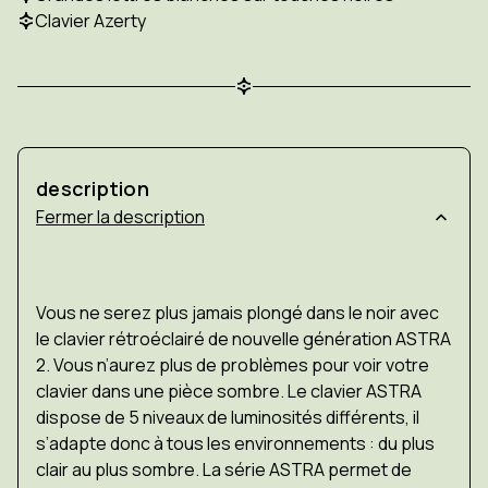
sur
sur
Clavier Azerty
fond
fond
noir,
noir,
touches
touches
rétroéclairées
rétroéclairées
et
et
port
port
USB
USB
3.0
3.0
description
description
Vous ne serez plus jamais plongé dans le noir avec
le clavier rétroéclairé de nouvelle génération ASTRA
2. Vous n’aurez plus de problèmes pour voir votre
clavier dans une pièce sombre. Le clavier ASTRA
dispose de 5 niveaux de luminosités différents, il
s’adapte donc à tous les environnements : du plus
clair au plus sombre. La série ASTRA permet de