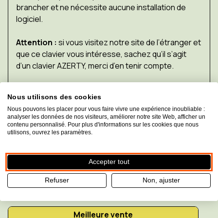
brancher et ne nécessite aucune installation de
logiciel.
Attention :
si vous visitez notre site de l’étranger et
que ce clavier vous intéresse, sachez qu’il s’agit
d’un clavier AZERTY, merci d’en tenir compte.
Fermer la description
Nous utilisons des cookies
Nous pouvons les placer pour vous faire vivre une expérience inoubliable :
analyser les données de nos visiteurs, améliorer notre site Web, afficher un
Caractéristiques techniques
contenu personnalisé. Pour plus d'informations sur les cookies que nous
utilisons, ouvrez les paramètres.
Caractéristiques techniques
Accepter tout
Refuser
Non, ajuster
Produits liés à cet article
Meilleure vente