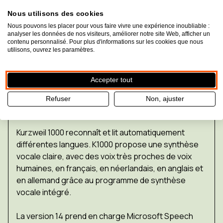
Rédiger, modifier des textes et étudier
Nous utilisons des cookies
Nous pouvons les placer pour vous faire vivre une expérience inoubliable :
Kurzweil 1000 comprend un éditeur de texte
analyser les données de nos visiteurs, améliorer notre site Web, afficher un
puissant, des dictionnaires, des listes de
contenu personnalisé. Pour plus d'informations sur les cookies que nous
utilisons, ouvrez les paramètres.
synonymes et une fonction de vérification
orthographique. Tous ces éléments incluent une
aide vocale et permettent de rédiger, de modifier ou
Accepter tout
de corriger facilement du texte.
Refuser
Non, ajuster
Synthèse vocale
Kurzweil 1000 reconnaît et lit automatiquement
différentes langues. K1000 propose une synthèse
vocale claire, avec des voix très proches de voix
humaines, en français, en néerlandais, en anglais et
en allemand grâce au programme de synthèse
vocale intégré.
La version 14 prend en charge Microsoft Speech