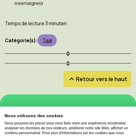
meertaligheid
Temps de lecture 3 minuten
Catégorie(s):
Taal
Retour vers le haut
Inscrivez-vous à notre newsletter et ne
Nous utilisons des cookies
manquez aucune mise à jour!
Nous pouvons les placer pour vous faire vivre une expérience inoubliable :
analyser les données de nos visiteurs, améliorer notre site Web, afficher un
Inscrivez-vous à la newsletter
contenu personnalisé. Pour plus d'informations sur les cookies que nous