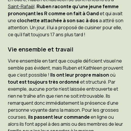
Saint-Rafaël
.
Ruben raconte qu’une jeune femme
prononçant les R comme on fait à Gand
et qui avait
une
clochette attachée à son sac à dos
a attiré son
attention. Un jour, il lui a proposé de cuisiner pour elle,
ce qu’il fait toujours 17 ans plus tard !
Vie ensemble et travail
Vivre ensemble en tant que couple déficient visuel ne
semble pas évident, mais Ruben et Kathleen prouvent
que c’est possible !
Ils ont leur propre maison
où
tout est toujours très ordonné
et structuré. Par
exemple, aucune porte n’est laissée entrouverte et
rien ne traîne afin que rien ne soit introuvable. Ils
remarquent donc immédiatement la présence d’une
personne voyante dans la maison. Pour les grosses
courses,
ils passent leur commande
en ligne ou
alors ils font appel à des amis ou des membres de leur