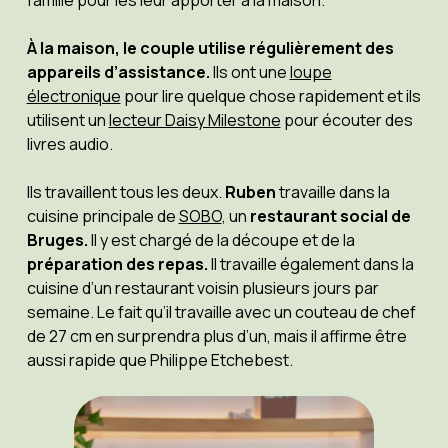
famille pour les leur apporter à la maison.
À la maison, le couple utilise régulièrement des
appareils d’assistance.
Ils ont une
loupe
électronique
pour lire quelque chose rapidement et ils
utilisent un
lecteur Daisy Milestone
pour écouter des
livres audio.
Ils travaillent tous les deux.
Ruben
travaille dans la
cuisine principale de
SOBO
, un
restaurant social de
Bruges.
Il y est chargé de la découpe et de la
préparation des repas.
Il travaille également dans la
cuisine d’un restaurant voisin plusieurs jours par
semaine. Le fait qu’il travaille avec un couteau de chef
de 27 cm en surprendra plus d’un, mais il affirme être
aussi rapide que Philippe Etchebest.