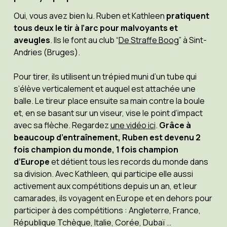
Oui, vous avez bien lu. Ruben et Kathleen
pratiquent
tous deux le tir à l’arc pour malvoyants et
aveugles
. Ils le font au club “
De Straffe Boog
” à Sint-
Andries (Bruges).
Pour tirer, ils utilisent un trépied muni d’un tube qui
s’élève verticalement et auquel est attachée une
balle. Le tireur place ensuite sa main contre la boule
et, en se basant sur un viseur, vise le point d’impact
avec sa flèche. Regardez
une vidéo ici
.
Grâce à
beaucoup d’entraînement, Ruben est devenu 2
fois champion du monde, 1 fois champion
d’Europe
et détient tous les records du monde dans
sa division. Avec Kathleen, qui participe elle aussi
activement aux compétitions depuis un an, et leur
camarades, ils voyagent en Europe et en dehors pour
participer à des compétitions : Angleterre, France,
République Tchèque, Italie, Corée, Dubaï …