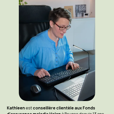
Kathleen
est
conseillère clientèle aux Fonds
d’assurance maladie Helan
à Bruges depuis 13 ans.