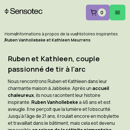
0
Home
Informations à propos de la vue
Histoires inspirantes
Ruben Vanhollebeke et Kathleen Meurrens
Ruben et Kathleen, couple
passionné de tir à l'arc
Nous rencontrons Ruben et Kathleen dans leur
charmante maison à Jabbeke. Après un
accueil
chaleureux
, ils nous racontent leur histoire
inspirante.
Ruben Vanhollebeke
a 46 ans et est
aveugle. Il ne perçoit que la lumière et l’obscurité.
Jusqu’à l’âge de 21 ans, il roulait encore en mobylette
et travaillait dans le bâtiment, mais cela est devenu