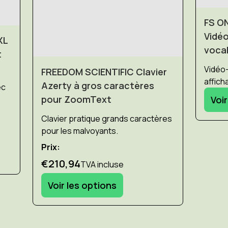
FS O
Vidéo
XL
voca
t
Vidéo-
FREEDOM SCIENTIFIC Clavier
affich
Azerty à gros caractères
ec
pour ZoomText
Voir
Clavier pratique grands caractères
pour les malvoyants.
Prix:
€210,94
TVA incluse
Voir les options