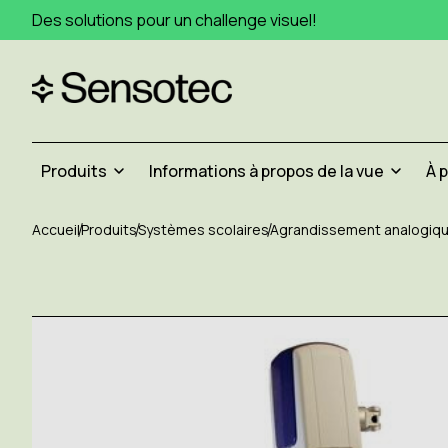
Des solutions pour un challenge visuel!
Produits
Informations à propos de la vue
À 
Accueil
Produits
Systèmes scolaires
Agrandissement analogiq