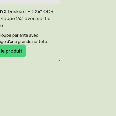
NYX Deskset HD 24" OCR.
-loupe 24" avec sortie
le
loupe parlante avec
age d'une grande netteté.
 le produit