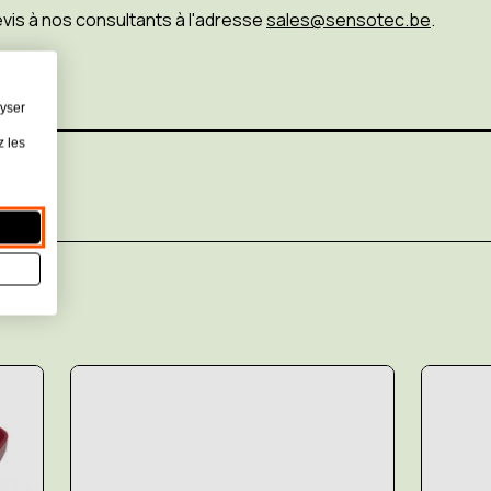
is à nos consultants à l'adresse
sales@sensotec.be
.
lyser
z les