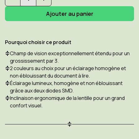
Diminuer
Augmenter
la
la
quantité
quantité
pour
pour
ESCHENBACH
ESCHENBACH
Visolux
Visolux
3x
3x
-
-
Pourquoi choisir ce produit
Loupe
Loupe
sur
sur
Champ de vision exceptionnellement étendu pour un
pied
pied
grossissement par 3.
2 couleurs au choix pour un éclairage homogène et
non éblouissant du document à lire.
Éclairage lumineux, homogène et non éblouissant
grâce aux deux diodes SMD.
Inclinaison ergonomique de la lentille pour un grand
confort visuel.