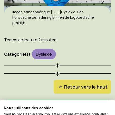
Image atmosphérique [VL-L]Dyslexie: Een
holistische benadering binnen de logopedische
praktijk
Temps de lecture 2 minuten
Catégorie(s):
Dyslexie
Retour vers le haut
Nous utilisons des cookies
Inscrivez-vous à notre newsletter et ne
Nous pouvons les placer pour vous faire vivre une expérience inoubliable :