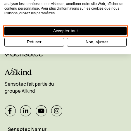
analyser les données de nos visiteurs, améliorer notre site Web, afficher un
manquez aucune mise à jour!
contenu personnalisé. Pour plus d'informations sur les cookies que nous
utilisons, ouvrez les paramètres.
Inscrivez-vous à la newsletter
Accepter tout
Refuser
Non, ajuster
Sensotec fait partie du
groupe Allkind
Sensotec Namur