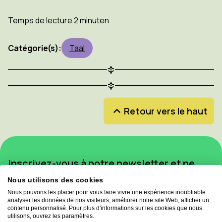
Temps de lecture 2 minuten
Catégorie(s):
Taal
Retour vers le haut
Inscrivez-vous à notre newsletter et ne
manquez aucune mise à jour!
Nous utilisons des cookies
Nous pouvons les placer pour vous faire vivre une expérience inoubliable :
Inscrivez-vous à la newsletter
analyser les données de nos visiteurs, améliorer notre site Web, afficher un
contenu personnalisé. Pour plus d'informations sur les cookies que nous
utilisons, ouvrez les paramètres.