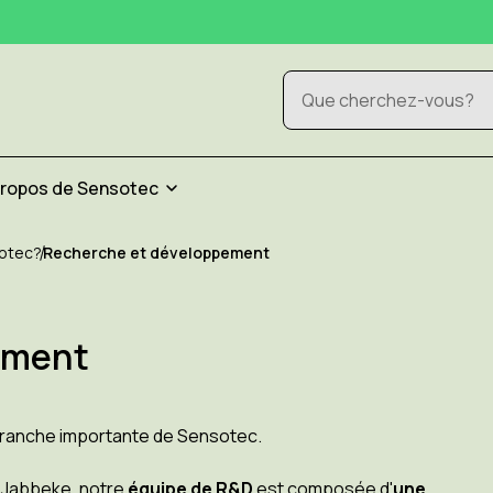
Rechercher
propos de Sensotec
sotec?
Recherche et développement
ement
branche importante de Sensotec.
 Jabbeke, notre
équipe de R&D
est composée d'
une