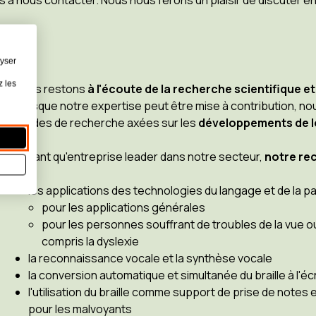
s à nous contacter. Nous nous ferons un plaisir de discuter e
lyser
z les
Nous restons
à l'écoute de la recherche scientifique e
Lorsque notre expertise peut être mise à contribution, 
études de recherche axées sur les
développements de lo
En tant qu'entreprise leader dans notre secteur,
notre re
les applications des technologies du langage et de la p
pour les applications générales
pour les personnes souffrant de troubles de la vue ou d
compris la dyslexie
la reconnaissance vocale et la synthèse vocale
la conversion automatique et simultanée du braille à l'écr
l'utilisation du braille comme support de prise de notes
pour les malvoyants