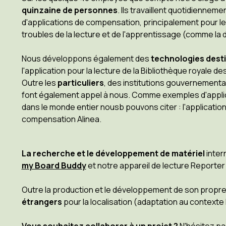
quinzaine de personnes
. Ils travaillent quotidiennem
d'applications de compensation, principalement pour le
troubles de la lecture et de l'apprentissage (comme la d
Nous développons également des
technologies desti
l'application pour la lecture de la Bibliothèque royale d
Outre les
particuliers
, des institutions gouvernementa
font également appel à nous. Comme exemples d'applica
dans le monde entier nousb pouvons citer : l'applicati
compensation Alinea.
La recherche et le développement de matériel
inter
my Board Buddy
et notre appareil de lecture Report
Outre la production et le développement de son propre 
étrangers
pour la localisation (adaptation au contexte l